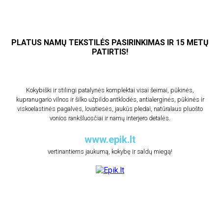
PLATUS NAMŲ TEKSTILĖS PASIRINKIMAS IR 15 METŲ
PATIRTIS!
Kokybiški ir stilingi patalynės komplektai visai šeimai, pūkinės,
kupranugario vilnos ir šilko užpildo antklodės, antialerginės, pūkinės ir
viskoelastinės pagalvės, lovatiesės, jaukūs pledai, natūralaus pluošto
vonios rankšluosčiai ir namų interjero detalės.
www.epik.lt
vertinantiems jaukumą, kokybę ir saldų miegą!